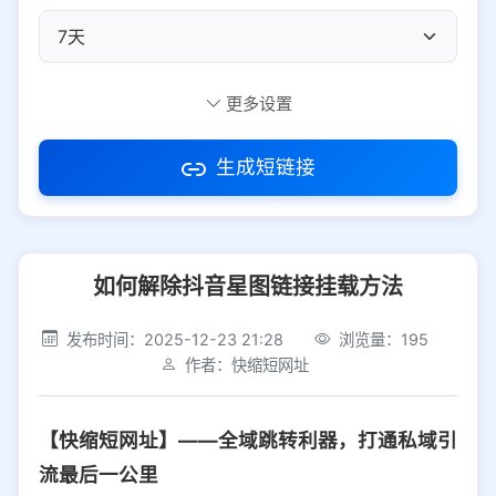
自定义短码
更多设置
生成短链接
访问密码
如何解除抖音星图链接挂载方法
防红设置
推荐
发布时间：2025-12-23 21:28
浏览量：195
社交平台
电商平台
作者：快缩短网址
选择防红平台类型，避免链接被拦截
平台设置
【快缩短网址】——全域跳转利器，打通私域引
iOS
Android
PC
其他
流最后一公里