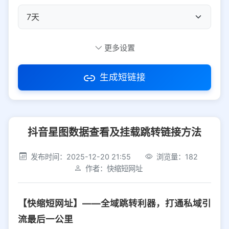
自定义短码
更多设置
生成短链接
访问密码
抖音星图数据查看及挂载跳转链接方法
防红设置
推荐
发布时间：2025-12-20 21:55
浏览量：182
社交平台
电商平台
作者：快缩短网址
选择防红平台类型，避免链接被拦截
平台设置
【快缩短网址】——全域跳转利器，打通私域引
iOS
Android
PC
其他
流最后一公里