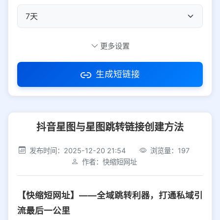
自定义短码
更多设置
生成短链接
访问密码
抖音星图与星图跳转链接创建方法
防红设置
推荐
发布时间：2025-12-20 21:54
浏览量：197
社交平台
电商平台
作者：快缩短网址
选择防红平台类型，避免链接被拦截
平台设置
【快缩短网址】——全域跳转利器，打通私域引
iOS
Android
PC
其他
流最后一公里