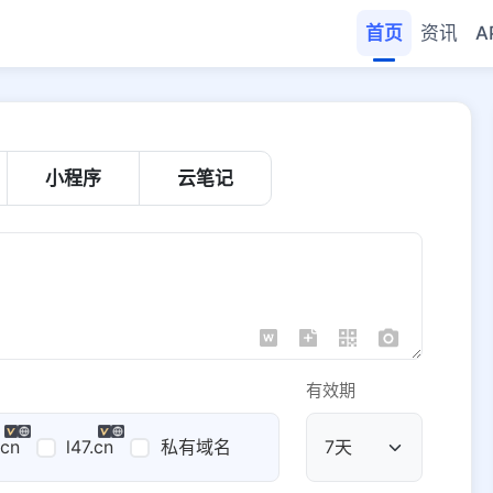
首页
资讯
A
小程序
云笔记
有效期
.cn
l47.cn
私有域名
公共域名
域名