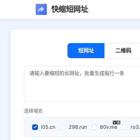
快缩短网址
短网址
二维码
选择域名
l05.cn
298.run
80v.me
ro3