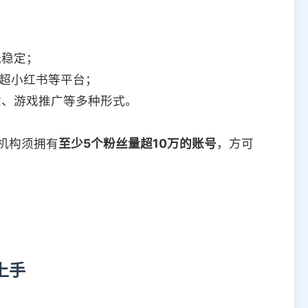
光稳定；
远超小红书等平台；
货、游戏推广等多种形式。
机构须拥有
至少5个粉丝量超10万的账号
，方可
上手