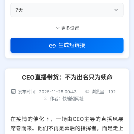
自定义短码
更多设置
生成短链接
访问密码
CEO直播带货：不为出名只为续命
防红设置
推荐
发布时间：2025-11-28 00:43
浏览量：192
社交平台
电商平台
作者：快缩短网址
选择防红平台类型，避免链接被拦截
平台设置
在疫情的催化下，一场由CEO主导的直播风暴
iOS
Android
PC
其他
席卷而来。他们不再是幕后的指挥者，而是走上