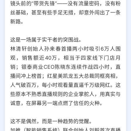
镜头前的“带货先锋”——没有流量密码，没有粉
选择允许访问的平台类型
丝基础，甚至有些手足无措，却意外闯出了一条
新路。
这是一场属于实干者的突围战。
林清轩创始人孙来春首播两小时吸引6万人围
观，销售额近40万，相当于四家线下门店月
销；银泰商业CEO陈晓东连续作战四小时，直
播间冲上榜首；红星美凯龙五大总裁同框亮相，
人气破百万，每小时观看量直逼千万级网红。这
些原本不熟悉直播规则的企业掌舵人，用真实与
诚意，在屏幕另一端点燃了信任的火种。
这不是偶然，而是一种趋势的觉醒。
加推（智能销售系统）联合创始人刘毅首次直播