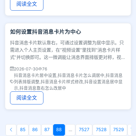
阅读全文
如何设置抖音消息卡片为中心
抖音消息卡片默认靠右，可通过设置调整为居中显示。只
需进入个人主页设置，在“视频设置”里找到“消息卡片样
式”并切换即可。这一微调能让消息界面排版更对称，视觉
焦点更集中，有效改善日常阅读体验。
2026-07-30
76
抖音消息卡片居中设置,抖音消息卡片怎么调居中,抖音消息
列表排版调整,抖音消息卡片样式修改,抖音设置消息居中显
示,抖音消息靠右怎么改居中
阅读全文
85
86
87
88
...
7527
7528
7529
75