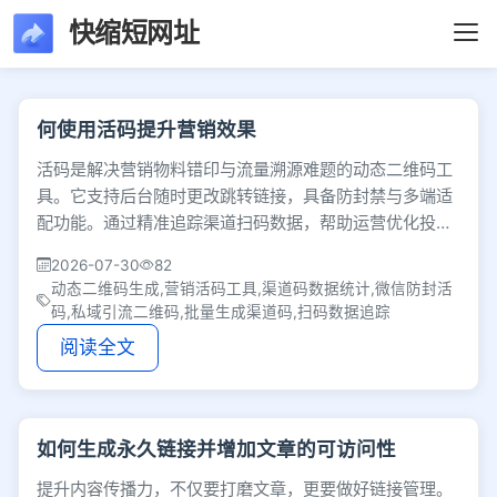
快缩短网址
文章列表 - 第88页 
何使用活码提升营销效果
活码是解决营销物料错印与流量溯源难题的动态二维码工
具。它支持后台随时更改跳转链接，具备防封禁与多端适
配功能。通过精准追踪渠道扫码数据，帮助运营优化投放
策略，实现流量高效转化。
2026-07-30
82
动态二维码生成,营销活码工具,渠道码数据统计,微信防封活
码,私域引流二维码,批量生成渠道码,扫码数据追踪
阅读全文
如何生成永久链接并增加文章的可访问性
提升内容传播力，不仅要打磨文章，更要做好链接管理。