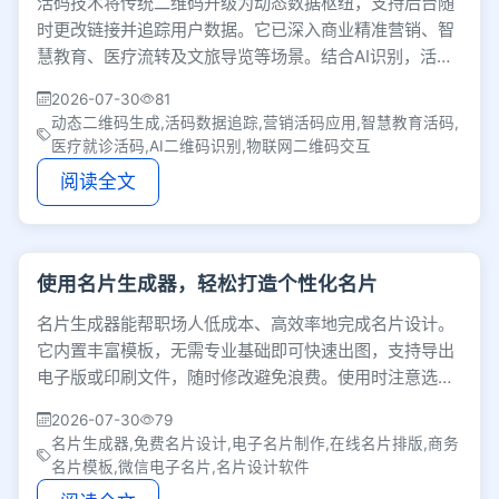
活码技术将传统二维码升级为动态数据枢纽，支持后台随
时更改链接并追踪用户数据。它已深入商业精准营销、智
慧教育、医疗流转及文旅导览等场景。结合AI识别，活码
正以极简形态推动数字化服务的智能交互。
2026-07-30
81
动态二维码生成,活码数据追踪,营销活码应用,智慧教育活码,
医疗就诊活码,AI二维码识别,物联网二维码交互
阅读全文
使用名片生成器，轻松打造个性化名片
名片生成器能帮职场人低成本、高效率地完成名片设计。
它内置丰富模板，无需专业基础即可快速出图，支持导出
电子版或印刷文件，随时修改避免浪费。使用时注意选择
正规平台保障隐私，让商务社交更轻量省心。
2026-07-30
79
名片生成器,免费名片设计,电子名片制作,在线名片排版,商务
名片模板,微信电子名片,名片设计软件