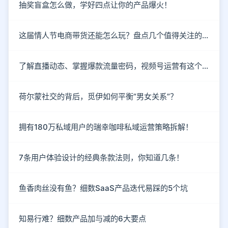
抽奖盲盒怎么做，学好四点让你的产品爆火！
这届情人节电商带货还能怎么玩？盘点几个值得关注的新趋势
了解直播动态、掌握爆款流量密码，视频号运营有这个就够了！
荷尔蒙社交的背后，觅伊如何平衡“男女关系”？
拥有180万私域用户的瑞幸咖啡私域运营策略拆解！
7条用户体验设计的经典条款法则，你知道几条！
鱼香肉丝没有鱼？细数SaaS产品迭代易踩的5个坑
知易行难？细数产品加与减的6大要点