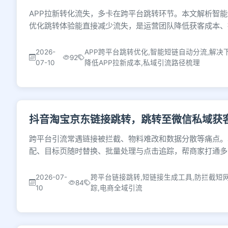
APP拉新转化流失，多卡在跨平台跳转环节。本文解析智
优化跳转体验能直接减少流失，是运营团队降低获客成本、
2026-
APP跨平台跳转优化,智能短链自动分流,解决
92
07-10
降低APP拉新成本,私域引流路径梳理
抖音淘宝京东链接跳转，跳转至微信私域获
跨平台引流常遇链接被拦截、物料难改和数据分散等痛点。
配、目标页随时替换、批量处理与点击追踪，帮商家打通多
2026-07-
跨平台链接跳转,短链接生成工具,防拦截短
84
10
踪,电商全域引流