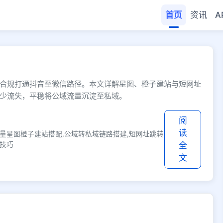
首页
资讯
A
 - 快缩短网址
合规打通抖音至微信路径。本文详解星图、橙子建站与短网址
少流失，平稳将公域流量沉淀至私域。
阅
读
巨量星图橙子建站搭配,公域转私域链路搭建,短网址跳转
化技巧
全
文