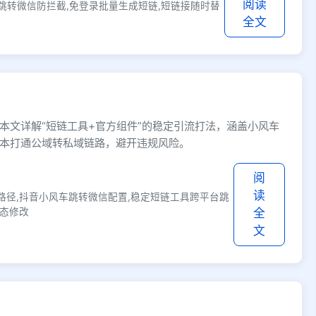
阅读
跳转微信防拦截,免登录批量生成短链,短链接随时替
全文
本文详解“短链工具+官方组件”的稳定引流打法，涵盖小风车
本打通公域转私域链路，避开违规风险。
阅
读
路径,抖音小风车跳转微信配置,稳定短链工具跨平台跳
动态修改
全
文