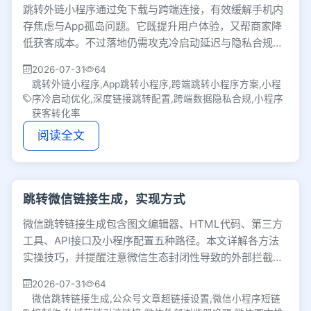
跳转外链小程序通过免下载与跨端连接，有效缓解手机内
存焦虑与App孤岛问题。它既提升用户体验，又帮商家降
低获客成本。不过落地仍需攻克冷启动延迟与隐私合规等
技术痛点，这种轻量交互正成为应用生态新标配。
2026-07-31
64
跳转外链小程序,App跳转小程序,跨端跳转小程序方案,小程
序冷启动优化,深度链接跳转配置,跨端数据隐私合规,小程序
获客转化率
阅读全文
跳转微信链接生成，实现方式
微信跳转链接生成包含图文编辑器、HTML代码、第三方
工具、API接口及小程序配置五种路径。本文详解各方法
实操技巧，并提醒注意微信生态封闭性导致的外部拦截问
题，帮运营人员规避私域引流障碍。
2026-07-31
64
微信跳转链接生成,公众号文章超链接设置,微信小程序短链