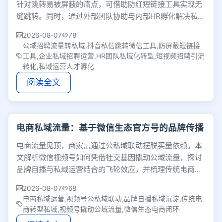
针对跳转易被屏蔽的痛点，可借助防红短链接工具实现无
缝跳转。同时，通过外部团队协助与内部HR孵化解决私域
人才缺口，将流量触达转化为可沉淀资产。
2026-08-07
78
公域招聘流量转私域,抖音私信跳转微信工具,防屏蔽短链接
工具,企业私域招聘运营,HR团队私域化转型,短视频招聘引流
转化,私域运营人才孵化
阅读全文
电商私域流量：基于微信生态官方号的品牌传播
电商流量见顶，商家需通过公私域联动摆脱买量依赖。本
文解析微信视频号如何凭借社交基因撬动公域流量，探讨
品牌自播与私域运营结合的飞轮效应，并梳理传统电商转
型私域的实操路径与破局策略。
2026-08-07
68
电商私域运营,视频号公私域联动,品牌自播私域沉淀,传统电
商转型私域,视频号撬动公域流量,微信生态电商闭环