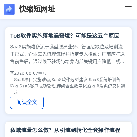
快缩短网址
文章列表 - 第45页 
ToB软件实施落地遇窘境？可能是这五个原因
SaaS实施难多源于选型脱离业务、管理层缺位及培训流
于形式。企业需先梳理流程并指定专人推动；厂商应打通
售前售后，通过线下驻场与培养内部关键用户降低上线阻
力，用扎实服务实现客户成功。
2026-08-07
77
SaaS项目实施难点,SaaS软件选型建议,SaaS系统培训落
地,SaaS客户成功管理,传统企业数字化落地,B端系统交付避
坑
阅读全文
私域流量怎么做？从引流到转化全套操作流程