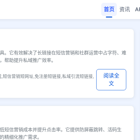
首页
资讯
A
- 快缩短网址
具。它有效解决了长链接在短信营销和社群运营中占字符、难
，帮助提升私域推广效率。
阅读全
,短信营销短网址,免注册短链接,私域引流短链接,
文
低短信营销成本并提升点击率。它提供防屏蔽跳转、活码生
的精细化推广需求。