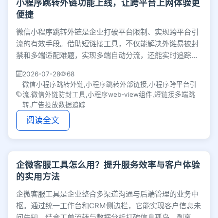
小程序跳转外链功能上线，让跨平台上网体验更
便捷
微信小程序跳转外链是企业打破平台限制、实现跨平台引
流的有效手段。借助短链接工具，不仅能解决外链易被封
禁和多端适配难题，实现多端自动分流，还能实时追踪投
放数据，帮助团队降低运营成本并提升转化效率。
2026-07-28
68
微信小程序跳转外链,小程序跳转外部链接,小程序跨平台引
流,微信外链防封工具,小程序web-view组件,短链接多端跳
转,广告投放数据追踪
阅读全文
企微客服工具怎么用？提升服务效率与客户体验
的实用方法
企微客服工具是企业整合多渠道沟通与后端管理的业务中
枢。通过统一工作台和CRM侧边栏，它能实现客户信息未
问先知，结合工单流转与数据分析打破信息孤岛，剥离重