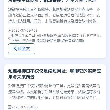
短链接生成网址：缩短链接，方便分享与管理
短链接生成工具不仅能将冗长网址变短以提升点击率，还
能有效防止社交平台屏蔽。它更是运营者的数据探针，支
持实时追踪用户行为、多端智能跳转以及后台随时修改目
标网址，帮助优化投放策略并降低营销成本。
2026-07-28
58
短链接生成工具,网址缩短服务,营销数据追踪,微信防红链接,
批量生成短链接,多端跳转短链接,短信营销短网址
阅读全文
短连接接口不仅仅是缩短网址：聊聊它的实际应
用与未来前景
短链接接口不仅是缩短网址的工具，更是提升营销效率的
流量枢纽。本文解析了短链在移动端分享、数据追踪及线
下物料容错中的应用价值，并探讨系统如何应对安全拦截
与高并发挑战，揭示其背后的运作逻辑。
2026-07-28
58