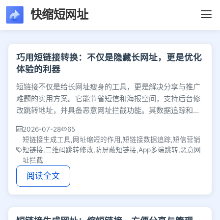
快缩短网址
文章列表 - 第191页 
巧用短链接转换：不仅是隐藏长网址，更是优化
体验的利器
短链接不仅是给长网址瘦身的工具，更是解决分享与推广
难题的实用方案。它能节省短信和海报空间，支持后台修
改跳转地址，并具备恶意网址拦截功能。其数据追踪和多
端跳转能力，已成为电商及App推广等行业的标配。
2026-07-28
65
短链接生成工具,网址缩短的作用,短链接数据追踪,短信营销
短链接,二维码跳转修改,防屏蔽短链接,App多端跳转,恶意网
址拦截
阅读全文