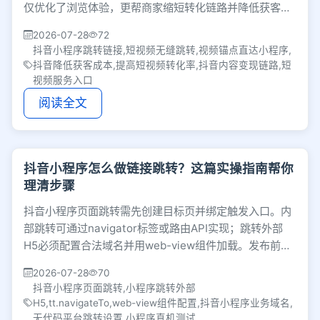
仅优化了浏览体验，更帮商家缩短转化链路并降低获客成
本，使短视频升级为超级服务入口。
2026-07-28
72
抖音小程序跳转链接,短视频无缝跳转,视频锚点直达小程序,
抖音降低获客成本,提高短视频转化率,抖音内容变现链路,短
视频服务入口
阅读全文
抖音小程序怎么做链接跳转？这篇实操指南帮你
理清步骤
抖音小程序页面跳转需先创建目标页并绑定触发入口。内
部跳转可通过navigator标签或路由API实现；跳转外部
H5必须配置合法域名并用web-view组件加载。发布前务
必真机测试，确保交互顺滑以降低流失率。
2026-07-28
70
抖音小程序页面跳转,小程序跳转外部
H5,tt.navigateTo,web-view组件配置,抖音小程序业务域名,
无代码平台跳转设置,小程序真机测试