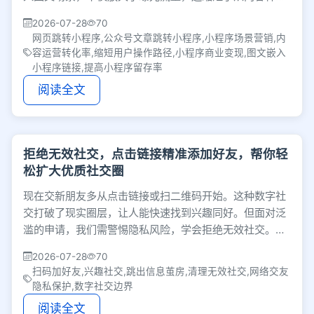
到商业变现的路径，帮助运营者高效转化真实订单。
2026-07-28
70
网页跳转小程序,公众号文章跳转小程序,小程序场景营销,内
容运营转化率,缩短用户操作路径,小程序商业变现,图文嵌入
小程序链接,提高小程序留存率
阅读全文
拒绝无效社交，点击链接精准添加好友，帮你轻
松扩大优质社交圈
现在交新朋友多从点击链接或扫二维码开始。这种数字社
交打破了现实圈层，让人能快速找到兴趣同好。但面对泛
滥的申请，我们需警惕隐私风险，学会拒绝无效社交。毕
竟工具只是媒介，能否成为真朋友终究看彼此契合度。
2026-07-28
70
扫码加好友,兴趣社交,跳出信息茧房,清理无效社交,网络交友
隐私保护,数字社交边界
阅读全文