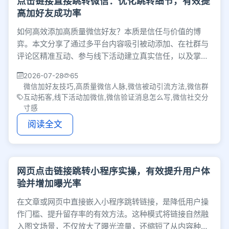
点击链接直接跳转微信：优化跳转细节，有效提
高加好友成功率
如何高效添加高质量微信好友？本质是信任与价值的博
弈。本文分享了通过多平台内容吸引被动添加、在社群与
评论区精准互动、参与线下活动建立真实信任，以及掌握
得体社交礼仪等实用策略，帮你打造高价值人脉圈。
2026-07-28
65
微信加好友技巧,高质量微信人脉,微信被动引流方法,微信群
互动拓客,线下活动加微信,微信验证消息怎么写,微信社交分
寸感
阅读全文
网页点击链接跳转小程序实操，有效提升用户体
验并增加曝光率
在文章或网页中直接嵌入小程序跳转链接，是降低用户操
作门槛、提升留存率的有效方法。这种模式将链接自然融
入图文场景，不仅放大了曝光流量，还缩短了从内容种草