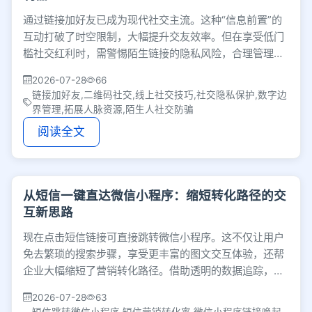
通过链接加好友已成为现代社交主流。这种“信息前置”的
互动打破了时空限制，大幅提升交友效率。但在享受低门
槛社交红利时，需警惕陌生链接的隐私风险，合理管理数
字边界，才能将泛泛之交转化为有价值的人脉。
2026-07-28
66
链接加好友,二维码社交,线上社交技巧,社交隐私保护,数字边
界管理,拓展人脉资源,陌生人社交防骗
阅读全文
从短信一键直达微信小程序：缩短转化路径的交
互新思路
现在点击短信链接可直接跳转微信小程序。这不仅让用户
免去繁琐的搜索步骤，享受更丰富的图文交互体验，还帮
企业大幅缩短了营销转化路径。借助透明的数据追踪，品
牌能高效连接公私域，盘活老客户并优化营销策略。
2026-07-28
63