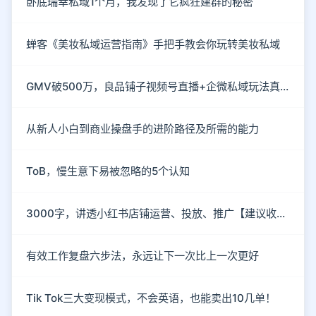
卧底瑞幸私域1个月，我发现了它疯狂建群的秘密
蝉客《美妆私域运营指南》手把手教会你玩转美妆私域
GMV破500万，良品铺子视频号直播+企微私域玩法真硬核
从新人小白到商业操盘手的进阶路径及所需的能力
ToB，慢生意下易被忽略的5个认知
3000字，讲透小红书店铺运营、投放、推广【建议收藏】
有效工作复盘六步法，永远让下一次比上一次更好
Tik Tok三大变现模式，不会英语，也能卖出10几单！