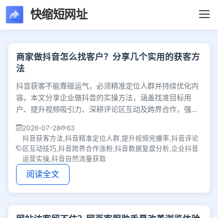
快缩短网址
文章列表 - 第171页 
商家做抖音怎么找客户？分享几个实用的获客方
法
抖音获客不能靠碰运气，必须精准定位人群并持续优化内
容。本文分享企业做抖音的实操方法，涵盖找准目标用
户、提升视频吸引力、深耕评论区互动及跨界合作，强调
通过数据复盘调整策略，帮助创作者稳步拿到真实客户。
2026-07-28
63
抖音获客方法,抖音精准定位人群,提升视频完播率,抖音评论
区互动技巧,抖音跨界合作涨粉,抖音数据复盘分析,企业抖音
运营实操,抖音自然流量获取
阅读全文