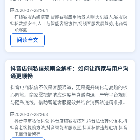
仍是挑战，未来将向个性化数字助手发展。
2026-07-28
64
在线客服系统演变,智能客服应用场景,AI聊天机器人,客服隐
私数据安全,人工与智能客服协作,视频客服发展趋势,电商智
能客服
阅读全文
抖音店铺私信规则全解析：如何让商家与用户沟
通更顺畅
抖音电商私信不仅是客服通道，更是提升转化与复购的核
心阵地。商家需把握响应速度与真诚沟通，严守平台规则
与隐私底线。借助智能客服提效并结合消费轨迹精准推
送，能有效维系老客，将公域流量转化为长期留量。
2026-07-28
63
抖音电商私信运营,抖音店铺客服技巧,抖音私信转化话术,抖
音老客复购方法,抖音智能客服设置,抖音私信违规避坑,抖音
电商流量留存