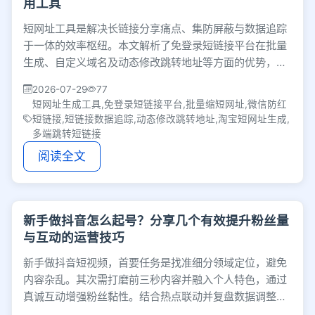
用工具
短网址工具是解决长链接分享痛点、集防屏蔽与数据追踪
于一体的效率枢纽。本文解析了免登录短链接平台在批量
生成、自定义域名及动态修改跳转地址等方面的优势，帮
助电商与个人用户提升推广效果与分享体验。
2026-07-29
77
短网址生成工具,免登录短链接平台,批量缩短网址,微信防红
短链接,短链接数据追踪,动态修改跳转地址,淘宝短网址生成,
多端跳转短链接
阅读全文
新手做抖音怎么起号？分享几个有效提升粉丝量
与互动的运营技巧
新手做抖音短视频，首要任务是找准细分领域定位，避免
内容杂乱。其次需打磨前三秒内容并融入个人特色，通过
真诚互动增强粉丝黏性。结合热点联动并复盘数据调整脚
本，保持耐心，才能稳步提升账号播放量。