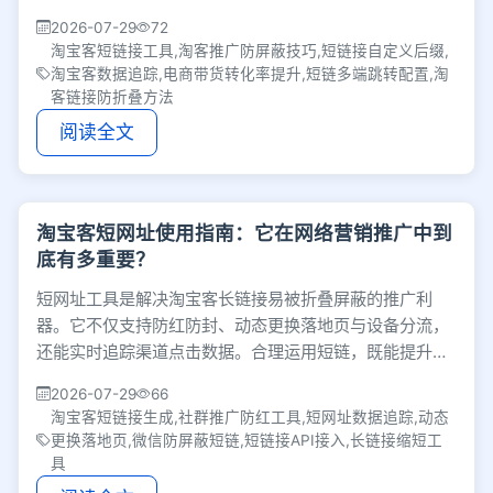
量，切实提升电商带货的点击与转化效果。
2026-07-29
72
淘宝客短链接工具,淘客推广防屏蔽技巧,短链接自定义后缀,
淘宝客数据追踪,电商带货转化率提升,短链多端跳转配置,淘
客链接防折叠方法
阅读全文
淘宝客短网址使用指南：它在网络营销推广中到
底有多重要？
短网址工具是解决淘宝客长链接易被折叠屏蔽的推广利
器。它不仅支持防红防封、动态更换落地页与设备分流，
还能实时追踪渠道点击数据。合理运用短链，既能提升用
户点击意愿，也是实现社群精细化运营的关键。
2026-07-29
66
淘宝客短链接生成,社群推广防红工具,短网址数据追踪,动态
更换落地页,微信防屏蔽短链,短链接API接入,长链接缩短工
具