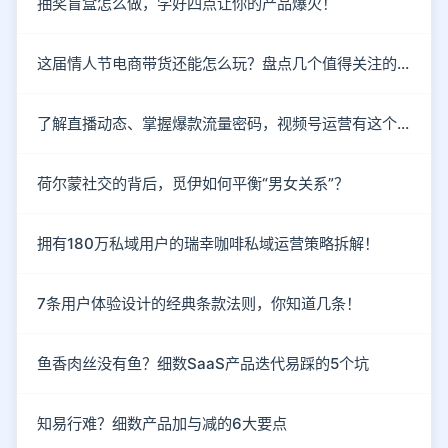
抽奖盲盒怎么做，学好四点让你的产品爆火！
这届情人节电商带货还能怎么玩？盘点几个值得关注的新趋势
了解直播动态、掌握爆款流量密码，视频号运营有这个就够了！
荷尔蒙社交的背后，觅伊如何平衡“男女关系”？
拥有180万私域用户的瑞幸咖啡私域运营策略拆解！
7条用户体验设计的经典条款法则，你知道几条！
鱼香肉丝没有鱼？细数SaaS产品迭代易踩的5个坑
知易行难？细数产品加与减的6大要点