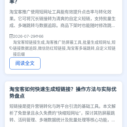
率？
淘宝客推广使用短网址工具能有效提升点击率与转化效
果。它可将冗长链接转为清爽的自定义短链，支持批量生
成、多端跳转与数据追踪。商品下架时也能随时修改跳转
目标，配合防屏蔽功能，让私域推品更高效安全。
2026-07-29
66
淘宝客短链接生成,淘客推广防屏蔽工具,批量生成短网址,短
链接数据追踪,微信防红短链接,淘宝客多端跳转,自定义短链
接后缀
阅读全文
淘宝客如何快速生成短链接？操作方法与实际优
势盘点
短链接是提升营销转化与跨平台引流的基础工具。本文解
析了免登录且永久免费的“快缩短网址”，探讨其防屏蔽跳
转、活码管理、多端数据统计及批量处理等核心功能，帮
助运营者打破流量壁垒，实现高效私域获客。