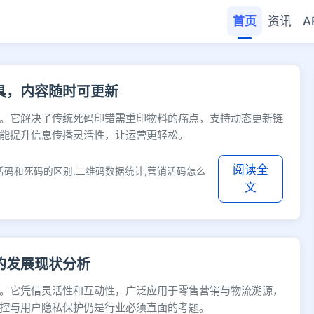
首页
资讯
A
 - 快缩短网址
具，内容随时可更新
。它解决了传统死码印错需重印物料的痛点，支持动态更新链
能提升信息传播灵活性，让运营更轻松。
阅读全
活码和死码的区别,二维码数据统计,营销活码怎么
文
的发展现状分析
。它凭借灵活性和互动性，广泛应用于零售营销与物流溯源，
控与用户隐私保护仍是行业必须直面的考题。