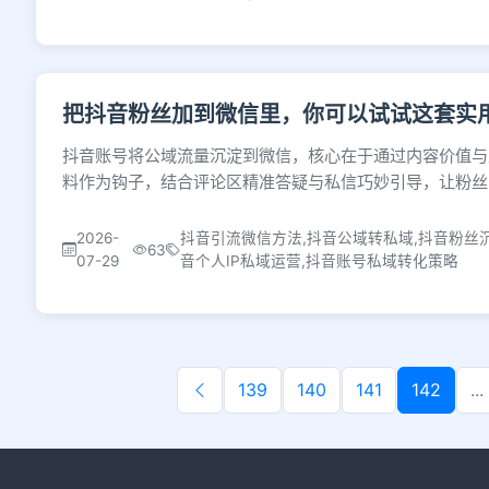
把抖音粉丝加到微信里，你可以试试这套实
抖音账号将公域流量沉淀到微信，核心在于通过内容价值与
料作为钩子，结合评论区精准答疑与私信巧妙引导，让粉丝
2026-
抖音引流微信方法,抖音公域转私域,抖音粉丝
63
07-29
音个人IP私域运营,抖音账号私域转化策略
139
140
141
142
...