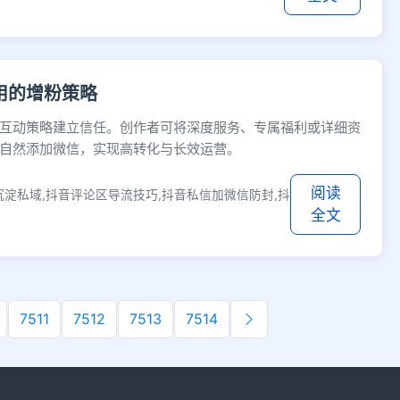
用的增粉策略
互动策略建立信任。创作者可将深度服务、专属福利或详细资
自然添加微信，实现高转化与长效运营。
阅读
沉淀私域,抖音评论区导流技巧,抖音私信加微信防封,抖
全文
7511
7512
7513
7514