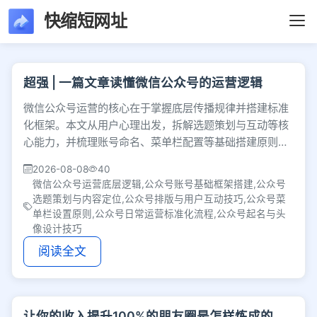
快缩短网址
文章列表 - 第13页 
超强 | 一篇文章读懂微信公众号的运营逻辑
微信公众号运营的核心在于掌握底层传播规律并搭建标准
化框架。本文从用户心理出发，拆解选题策划与互动等核
心能力，并梳理账号命名、菜单栏配置等基础搭建原则，
帮助运营者通过规范执行实现内容长效增长。
2026-08-08
40
微信公众号运营底层逻辑,公众号账号基础框架搭建,公众号
选题策划与内容定位,公众号排版与用户互动技巧,公众号菜
单栏设置原则,公众号日常运营标准化流程,公众号起名与头
像设计技巧
阅读全文
让你的收入提升100%的朋友圈是怎样炼成的