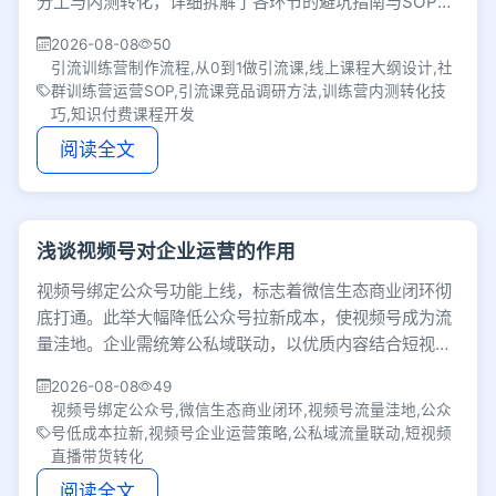
分工与内测转化，详细拆解了各环节的避坑指南与SOP管
理细节，帮你把引流课扎实落地。
2026-08-08
50
引流训练营制作流程,从0到1做引流课,线上课程大纲设计,社
群训练营运营SOP,引流课竞品调研方法,训练营内测转化技
巧,知识付费课程开发
阅读全文
浅谈视频号对企业运营的作用
视频号绑定公众号功能上线，标志着微信生态商业闭环彻
底打通。此举大幅降低公众号拉新成本，使视频号成为流
量洼地。企业需统筹公私域联动，以优质内容结合短视频
与直播，构建从流量获取到私域变现的运营方法论。
2026-08-08
49
视频号绑定公众号,微信生态商业闭环,视频号流量洼地,公众
号低成本拉新,视频号企业运营策略,公私域流量联动,短视频
直播带货转化
阅读全文