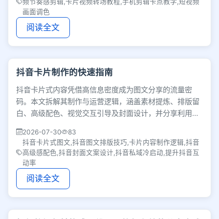
频节奏感剪辑,卡片视频转场教程,手机剪辑卡点教学,短视频
画面调色
阅读全文
抖音卡片制作的快速指南
抖音卡片式内容凭借高信息密度成为图文分享的流量密
码。本文拆解其制作与运营逻辑，涵盖素材提炼、排版留
白、高级配色、视觉交互引导及封面设计，并分享利用私
域冷启动撬动公域推荐的技巧，助你打造高赞爆款。
2026-07-30
83
抖音卡片式图文,抖音图文排版技巧,卡片内容制作逻辑,抖音
高级感配色,抖音封面文案设计,抖音私域冷启动,提升抖音互
动率
阅读全文