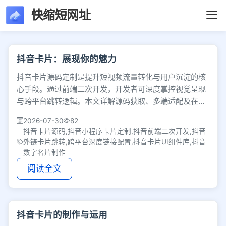
快缩短网址
文章列表 - 第112页 
抖音卡片：展现你的魅力
抖音卡片源码定制是提升短视频流量转化与用户沉淀的核
心手段。通过前端二次开发，开发者可深度掌控视觉呈现
与跨平台跳转逻辑。本文详解源码获取、多端适配及在个
人IP、电商和线下引流场景的实战应用。
2026-07-30
82
抖音卡片源码,抖音小程序卡片定制,抖音前端二次开发,抖音
外链卡片跳转,跨平台深度链接配置,抖音卡片UI组件库,抖音
数字名片制作
阅读全文
抖音卡片的制作与运用