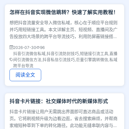
怎样在抖音实现微信跳转？快速了解实用教程！
想把抖音流量安全导入微信私域，核心在于顺应平台规则
并巧用短链接工具。本文详解主页、短视频、直播间及广
告投放四大场景的跨平台导流技巧，利用防屏蔽链接搭建
隐蔽顺畅的引流路径，有效提升加粉转化率。
2026-07-30
96
抖音引流微信私域,抖音引流防封技巧,短链接引流工具,直播
间引流微信方法,抖音私信引流技巧,巨量引擎跳转微信,私域
跨平台导流
阅读全文
抖音卡片链接：社交媒体时代的新媒体形式
抖音卡片链接让用户无需跳出界面即可直达商品或活动
页。它将刷视频升级为边看边逛，省去搜索麻烦，并帮商
家缩短种草到下单的转化路径。此功能无缝串联内容与交