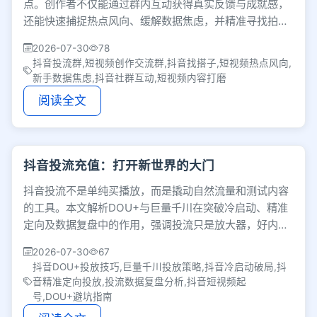
点。创作者不仅能通过群内互动获得真实反馈与成就感，
还能快速捕捉热点风向、缓解数据焦虑，并精准寻找拍摄
剪辑等合作搭子，让短视频运营更具人情味。
2026-07-30
78
抖音投流群,短视频创作交流群,抖音找搭子,短视频热点风向,
新手数据焦虑,抖音社群互动,短视频内容打磨
阅读全文
抖音投流充值：打开新世界的大门
抖音投流不是单纯买播放，而是撬动自然流量和测试内容
的工具。本文解析DOU+与巨量千川在突破冷启动、精准
定向及数据复盘中的作用，强调投流只是放大器，好内容
才是核心，并分享小步快跑等避坑建议。
2026-07-30
67
抖音DOU+投放技巧,巨量千川投放策略,抖音冷启动破局,抖
音精准定向投放,投流数据复盘分析,抖音短视频起
号,DOU+避坑指南