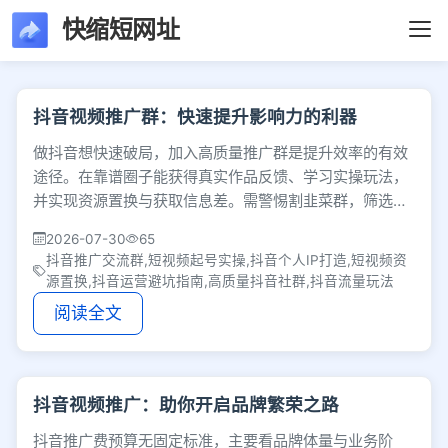
快缩短网址
文章列表 - 第104页 
抖音视频推广群：快速提升影响力的利器
做抖音想快速破局，加入高质量推广群是提升效率的有效
途径。在靠谱圈子能获得真实作品反馈、学习实操玩法，
并实现资源置换与获取信息差。需警惕割韭菜群，筛选优
质圈子配合扎实内容，方能加速账号成长。
2026-07-30
65
抖音推广交流群,短视频起号实操,抖音个人IP打造,短视频资
源置换,抖音运营避坑指南,高质量抖音社群,抖音流量玩法
阅读全文
抖音视频推广：助你开启品牌繁荣之路
抖音推广费预算无固定标准，主要看品牌体量与业务阶