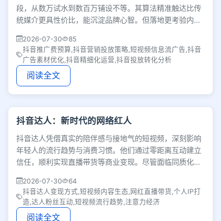
段，从数万试水到数百万铺设不等。其算法精准触达比传
统媒介更具性价比，能沉淀品牌心智。但落地更考验内容
创意与精细化运营，持续优化素材方能实现高效转化。
2026-07-30
85
抖音推广费预算,抖音营销投放策略,短视频信息流广告,抖音
广告素材优化,抖音精细化运营,抖音投放转化分析
阅读全文
抖音达人：新时代的网络红人
抖音达人凭借真实的陪伴感与接地气的短视频，深刻影响
年轻人的流行趋势与消费习惯。他们通过零距离互动建立
信任，顺利实现直播带货等商业变现。尽管面临同质化争
议，他们仍打破娱乐门槛，展现出广阔的发展空间。
2026-07-30
64
抖音达人变现方式,短视频内容生态,网红直播带货,个人IP打
造,达人粉丝互动,短视频流行趋势,注意力经济
阅读全文