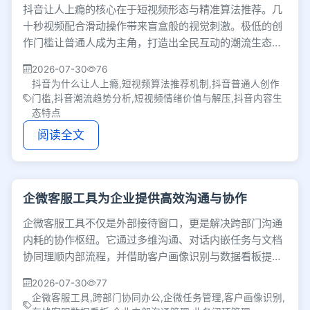
抖音让人上瘾的核心在于短视频形态与精准算法推荐。几
十秒视频配合滑动操作带来盲盒般的视觉刺激。极低的创
作门槛让普通人成为主角，打造出全民互动的潮流生态，
本质上为大众提供了随时放松解压的情绪出口。
2026-07-30
76
抖音为什么让人上瘾,短视频算法推荐机制,抖音普通人创作
门槛,抖音潮流趋势分析,短视频情绪价值与解压,抖音内容生
态特点
阅读全文
企微客服工具为企业提供高效沟通与协作
企微客服工具不仅是外部接待窗口，更是解决跨部门沟通
内耗的协作枢纽。它通过多维沟通、对话内嵌任务与文档
协同理顺内部流程，并借助客户画像识别与数据看板提升
对外服务体验，打通企业内外业务闭环。
2026-07-30
77
企微客服工具,跨部门协同办公,企微任务管理,客户画像识别,