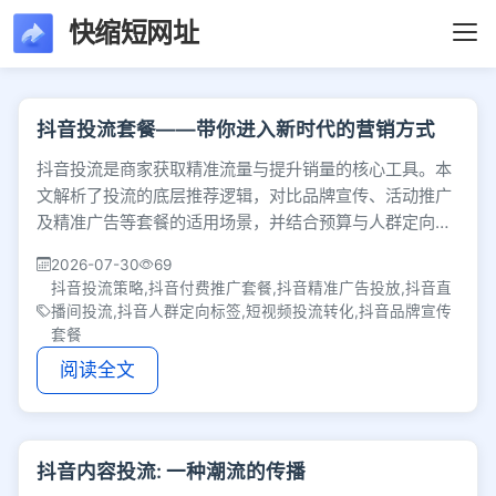
快缩短网址
文章列表 - 第100页 
抖音投流套餐——带你进入新时代的营销方式
抖音投流是商家获取精准流量与提升销量的核心工具。本
文解析了投流的底层推荐逻辑，对比品牌宣传、活动推广
及精准广告等套餐的适用场景，并结合预算与人群定向给
出实操建议，帮助企业选对策略以实现高效转化。
2026-07-30
69
抖音投流策略,抖音付费推广套餐,抖音精准广告投放,抖音直
播间投流,抖音人群定向标签,短视频投流转化,抖音品牌宣传
套餐
阅读全文
抖音内容投流: 一种潮流的传播