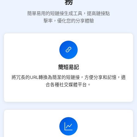
務
選擇防紅平台類型，避免鏈接被攔截
簡單易用的短鏈接生成工具，提高鏈接點
平台設置
擊率，優化您的分享體驗
iOS
Android
PC
其他
選擇允許訪問的平台類型
簡短易記
將冗長的URL轉換為簡潔的短鏈接，方便分享和記憶，適
合各種社交媒體平台。