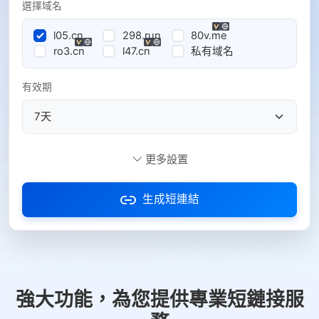
選擇域名
l05.cn
298.run
80v.me
ro3.cn
l47.cn
私有域名
有效期
自定義短碼
更多設置
生成短連結
訪問密碼
防紅設置
推薦
強大功能，為您提供專業短鏈接服
社交平台
電商平台