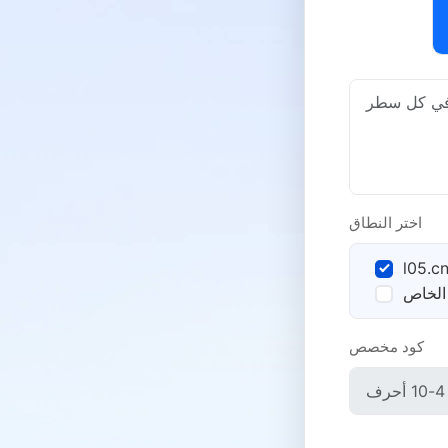
اختر النطاق
l05.c
الخاص
كود مخصص
ت تجاوز الحجب