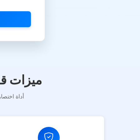
أخرى
ميزات قو
أداة اختصا