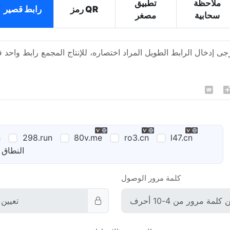
ملاحظة
تطبيق
رمز QR
رابط قصير
سحابية
مصغر
n
298.run
80v.me
ro3.cn
l47.cn
النطاق 
كلمة مرور الوصول
إعدادات الوصول إلى المنصة
إعدادا
موصى به